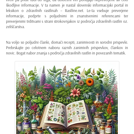
škodljive informacije. V ta namen je nastal slovenski informacijski portal in
leksikon o zdravilnih rastlinah – Rastline.net. Le-ta vsebuje preverjene
informacije, podprte s poljudnimi in znanstvenimi referencami ter
preverjenimi trditvami s strani strokovnjakov iz področja zdravilnih rastlin oz.
zeliščarstva.
Na voljo so poljudni članki, domači recepti, zanimivosti in sorodni prispevki.
Prebrskajte
po celotnem naboru raznih zanimivih prispevkov, člankov in
novic. Bogat nabor znanja s področja zdravilnih rastlin in povezanih tematik.