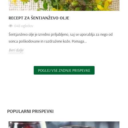
RECEPT ZA ŠENTJANŽEVO OLJE
648 ogledov
Šentjanževo olje je izredno priljubljeno, saj se uporablja za nego od
sonca poškodovane in razdražene kože. Pomaga...
Beri dalje
POGLEJ VSE ZADNJE PRISPEVKE
POPULARNI PRISPEVKI