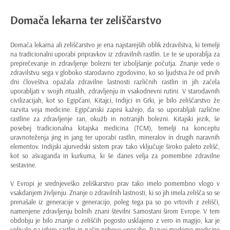
Domača lekarna ter zeliščarstvo
Domača lekarna ali zeliščarstvo je ena najstarejših oblik zdravilstva, ki temelji
na tradicionalni uporabi pripravkov iz
zdravilnih rastlin
. Le te se uporablja za
preprečevanje in zdravljenje bolezni ter izboljšanje počutja. Znanje vede o
zdravilstvu sega v globoko starodavno zgodovino, ko so ljudstva že od prvih
dni človeštva opažala zdravilne lastnosti različnih rastlin in jih začela
uporabljati v svojih ritualih, zdravljenju in vsakodnevni rutini. V starodavnih
civilizacijah, kot so Egipčani, Kitajci, Indijci in Grki, je bilo zeliščarstvo že
razvita veja medicine. Egipčanski zapisi kažejo, da so uporabljali različne
rastline za zdravljenje ran, okužb in notranjih bolezni. Kitajski jezik, še
posebej tradicionalna kitajska medicina (TCM), temelji na konceptu
uravnoteženja jing in jang ter uporabi rastlin, mineralov in drugih naravnih
elementov. Indijski ajurvedski sistem prav tako vključuje široko paleto zelišč,
kot so ašvaganda in kurkuma, ki še danes velja za pomembne zdravilne
sestavine.
V Evropi je srednjeveško zeliškarstvo prav tako imelo pomembno vlogo v
vsakdanjem življenju. Znanje o zdravilnih lastnosti, ki so jih imela zelišča so se
prenašale iz generacije v generacijo, poleg tega pa so po vrtovih z zelišči,
namenjene zdravljenju bolnih znani številni Samostani širom Evrope. V tem
obdobju je bilo znanje o zeliščih pogosto usklajeno z vero in magijo, kar je
vplivalo na izbiro rastlin in način njihove uporabe. Razvoj moderne medicine