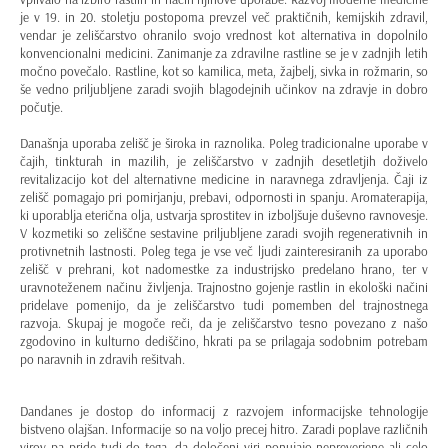
je v 19. in 20. stoletju postopoma prevzel več praktičnih, kemijskih zdravil,
vendar je zeliščarstvo ohranilo svojo vrednost kot alternativa in dopolnilo
konvencionalni medicini. Zanimanje za zdravilne rastline se je v zadnjih letih
močno povečalo. Rastline, kot so kamilica, meta, žajbelj, sivka in rožmarin, so
še vedno priljubljene zaradi svojih blagodejnih učinkov na zdravje in dobro
počutje.
Današnja uporaba zelišč je široka in raznolika. Poleg tradicionalne uporabe v
čajih, tinkturah in mazilih, je zeliščarstvo v zadnjih desetletjih doživelo
revitalizacijo kot del alternativne medicine in naravnega zdravljenja. Čaji iz
zelišč pomagajo pri pomirjanju, prebavi, odpornosti in spanju. Aromaterapija,
ki uporablja eterična olja, ustvarja sprostitev in izboljšuje duševno ravnovesje.
V kozmetiki so zeliščne sestavine priljubljene zaradi svojih regenerativnih in
protivnetnih lastnosti. Poleg tega je vse več ljudi zainteresiranih za uporabo
zelišč v prehrani, kot nadomestke za industrijsko predelano hrano, ter v
uravnoteženem načinu življenja. Trajnostno gojenje rastlin in ekološki načini
pridelave pomenijo, da je zeliščarstvo tudi pomemben del trajnostnega
razvoja. Skupaj je mogoče reči, da je zeliščarstvo tesno povezano z našo
zgodovino in kulturno dediščino, hkrati pa se prilagaja sodobnim potrebam
po naravnih in zdravih rešitvah.
Dandanes je dostop do informacij z razvojem informacijske tehnologije
bistveno olajšan. Informacije so na voljo precej hitro. Zaradi poplave različnih
virov pa pride tudi do tega, da določeni viri ponujajo nepreverjene ali celo