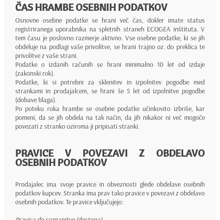
ČAS HRAMBE OSEBNIH PODATKOV
Osnovne osebne podatke se hrani več čas, dokler imate status
registriranega uporabnika na spletnih straneh ECOGEA inštituta. V
tem času je poslovno razmerje aktivno. Vse osebne podatke, ki se jih
obdeluje na podlagi vaše privolitve, se hrani trajno oz. do preklica te
privolitve z vaše strani.
Podatke o izdanih računih se hrani minimalno 10 let od izdaje
(zakonski rok).
Podatke, ki si potrebni za sklenitev in izpolnitev pogodbe med
strankami in prodajalcem, se hrani še 5 let od izpolnitve pogodbe
(dobave blaga).
Po poteku roka hrambe se osebne podatke učinkovito izbriše, kar
pomeni, da se jih obdela na tak način, da jih nikakor ni več mogoče
povezati z stranko oziroma ji pripisati stranki.
PRAVICE V POVEZAVI Z OBDELAVO
OSEBNIH PODATKOV
Prodajalec ima svoje pravice in obveznosti glede obdelave osebnih
podatkov kupcev. Stranka ima prav tako pravice v povezavi z obdelavo
osebnih podatkov. Te pravice vključujejo:
Pravica do seznanitve (dostopa)