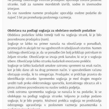
stranke, tudi za namene morebitnih izvršb, sodne in izvensodne
izterjave.
Za vse navedene namene prodajalec uporablja osebne podatke do
največ 5 let po prenehanju poslovnega razmerja.
Obdelava na podlagi soglasja za obdelavo osebnih podatkov
Obdelava podatkov lahko temelji tudi na soglasju strank, ki je bilo
posredovano prodajalcu (nam).
Soglasje se lahko na primer nanaša na obveščanje o ponudbah,
promocijah in akcijah ter na ugodnostih in izboljšavah storitev. Namen
takšnega obveščanja je, da se ponudbe čim bolj približajo potrebam in
željam stranke. Obveščanje se izvaja prek kanalov, ki se je v soglasju
izbere. Obveščanje lahko stranka kadarkoli enostavno prekliče.
Soglasje se lahko kadarkoli umakne oziroma spremeni na enak način,
kot je bilo dano ali na drug primeren način. V uporabniškem računu
obstajajo orodja, ki to omogočajo. Prodajalec si pridržuje pravico do
identifikacije stranke. Spremembo soglasja je med drugim mogoče
urediti tudi preko elektronskega sporočila, kontaktnega obrazca ali s
pisno zahtevo posredovano na naslov sedeža podjetja.
Umik oziroma sprememba soglasja se nanaša le na podatke, ki se
obdelujejo na podlagi soglasja stranke. Veljavno je zadnje podano
soglasje, ki je bilo prejeto. Možnost preklica soglasja ne predstavlja
odstopnega upravičenja v poslovnem razmerju posameznika s