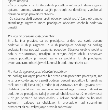
njihovi omejitvi.
- Če prodajalec strankinih osebnih podatkov več ne potrebuje v zgoraj
opisane namene, stranka pa jih potrebuje za določitev, izvedbo ali
obrambo svojih pravnih zahtevkov.
- Če stranka vloži ugovor proti obdelavi podatkov. V času obravnave
strankinega ugovora mora prodajalec obdelavo osebnih podatkov
omejiti.
Pravica do prenosljivosti podatkov
Stranka ima pravico, da od prodajalca pridobi vse svoje osebne
podatke, ki jih je zagotovil in ki jih prodajalec obdeluje na podlagi
soglasja in na podlagi izvajanja pogodbe. Stranka osebne podatke
dobi v strukturirani, ustaljeni in strojno čitljivi obliki. Enostaven
prenos podatkov je mogoč samo za podatke, ki jih prodajalec
avtomatizirano obdeluje v elektronskih podatkovnih zbirkah.
Pravica do ugovora proti obdelavi podatkov
Na podlagi razlogov, povezanih z strankinim posebnim položajem, ima
le ta pravico do ugovora proti obdelavi osebnih podatkov, ki temelji na
točki (e) ali (f) člena 6(1) Uredbe (EU) 2016/679 ter do ugovora proti
obdelavi podatkov za namene neposrednega trženja. Strankine
podatke bo prodajalec takoj prenehali obdelovati za tržne dejavnosti;
v drugih primerih se stori enako, v kolikor prodajalec ne bo imeli
zakonitih razlogov za obdelavo, ki prevladajo nad strankinimi
pravicami ali za uveljavljanje pravnih zahtevkov.