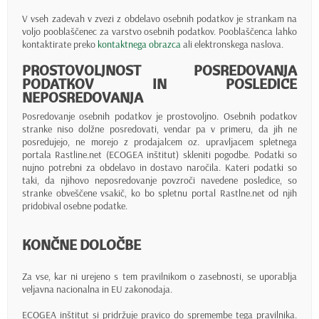
V vseh zadevah v zvezi z obdelavo osebnih podatkov je strankam na
voljo pooblaščenec za varstvo osebnih podatkov. Pooblaščenca lahko
kontaktirate preko
kontaktnega obrazca
ali elektronskega naslova.
PROSTOVOLJNOST POSREDOVANJA
PODATKOV IN POSLEDICE
NEPOSREDOVANJA
Posredovanje osebnih podatkov je prostovoljno. Osebnih podatkov
stranke niso dolžne posredovati, vendar pa v primeru, da jih ne
posredujejo, ne morejo z prodajalcem oz. upravljacem spletnega
portala Rastline.net (ECOGEA inštitut) skleniti pogodbe. Podatki so
nujno potrebni za obdelavo in dostavo naročila. Kateri podatki so
taki, da njihovo neposredovanje povzroči navedene posledice, so
stranke obveščene vsakič, ko bo spletnu portal Rastlne.net od njih
pridobival osebne podatke.
KONČNE DOLOČBE
Za vse, kar ni urejeno s tem pravilnikom o zasebnosti, se uporablja
veljavna nacionalna in EU zakonodaja.
ECOGEA inštitut si pridržuje pravico do spremembe tega pravilnika.