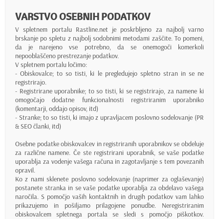
VARSTVO OSEBNIH PODATKOV
V spletnem portalu Rastline.net je poskrbljeno za najbolj varno
brskanje po spletu z najbolj sodobnimi metodami zaščite. To pomeni,
da je narejeno vse potrebno, da se onemogoči komerkoli
nepooblaščeno prestrezanje podatkov.
V spletnem portalu ločimo:
- Obiskovalce; to so tisti, ki le pregledujejo spletno stran in se ne
registrirajo.
- Registrirane uporabnike; to so tisti, ki se registrirajo, za namene ki
omogočajo dodatne funkcionalnosti registriranim uporabniko
(komentarji, oddajo opisov, itd)
- Stranke; to so tisti, ki imajo z upravljacem poslovno sodelovanje (PR
& SEO članki, itd)
Osebne podatke obiskovalcev in registriranih uporabnikov se obdeluje
za različne namene. Če ste registrirani uporabnik, se vaše podatke
uporablja za vodenje vašega računa in zagotavljanje s tem povezanih
opravil.
Ko z nami sklenete poslovno sodelovanje (naprimer za oglaševanje)
postanete stranka in se vaše podatke uporablja za obdelavo vašega
naročila. S pomočjo vaših kontaktnih in drugih podatkov vam lahko
prikazujemo in pošiljamo prilagojene ponudbe. Neregistriranim
obiskovalcem spletnega portala se sledi s pomočjo piškotkov.