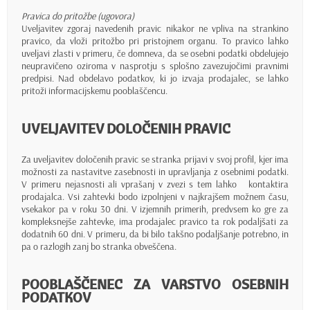
Pravica do pritožbe (ugovora)
Uveljavitev zgoraj navedenih pravic nikakor ne vpliva na strankino
pravico, da vloži pritožbo pri pristojnem organu. To pravico lahko
uveljavi zlasti v primeru, če domneva, da se osebni podatki obdelujejo
neupravičeno oziroma v nasprotju s splošno zavezujočimi pravnimi
predpisi. Nad obdelavo podatkov, ki jo izvaja prodajalec, se lahko
pritoži informacijskemu pooblaščencu.
UVELJAVITEV DOLOČENIH PRAVIC
Za uveljavitev določenih pravic se stranka prijavi v svoj profil, kjer ima
možnosti za nastavitve zasebnosti in upravljanja z osebnimi podatki.
V primeru nejasnosti ali vprašanj v zvezi s tem lahko kontaktira
prodajalca. Vsi zahtevki bodo izpolnjeni v najkrajšem možnem času,
vsekakor pa v roku 30 dni. V izjemnih primerih, predvsem ko gre za
kompleksnejše zahtevke, ima prodajalec pravico ta rok podaljšati za
dodatnih 60 dni. V primeru, da bi bilo takšno podaljšanje potrebno, in
pa o razlogih zanj bo stranka obveščena.
POOBLAŠČENEC ZA VARSTVO OSEBNIH
PODATKOV