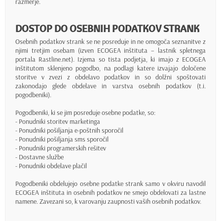
razmerje.
DOSTOP DO OSEBNIH PODATKOV STRANK
Osebnih podatkov strank se ne posreduje in ne omogoča seznanitve z
njimi tretjim osebam (izven ECOGEA inštituta – lastnik spletnega
portala Rastline.net). Izjema so tista podjetja, ki imajo z ECOGEA
inštitutom sklenjeno pogodbo, na podlagi katere izvajajo določene
storitve v zvezi z obdelavo podatkov in so dolžni spoštovati
zakonodajo glede obdelave in varstva osebnih podatkov (t.i.
pogodbeniki).
Pogodbeniki, ki se jim posreduje osebne podatke, so:
- Ponudniki storitev marketinga
- Ponudniki pošiljanja e-poštnih sporočil
- Ponudniki pošiljanja sms sporočil
- Ponudniki programerskih rešitev
- Dostavne službe
- Ponudniki obdelave plačil
Pogodbeniki obdelujejo osebne podatke strank samo v okviru navodil
ECOGEA inštituta in osebnih podatkov ne smejo obdelovati za lastne
namene. Zavezani so, k varovanju zaupnosti vaših osebnih podatkov.