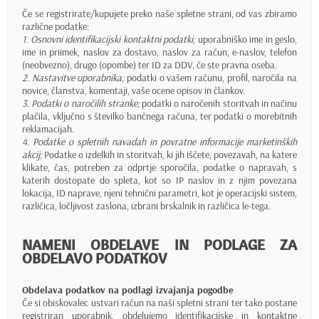
Če se registrirate/kupujete preko naše spletne strani, od vas zbiramo
različne podatke:
1. Osnovni identifikacijski kontaktni podatki;
uporabniško ime in geslo,
ime in priimek, naslov za dostavo, naslov za račun, e-naslov, telefon
(neobvezno), drugo (opombe) ter ID za DDV, če ste pravna oseba.
2. Nastavitve uporabnika;
podatki o vašem računu, profil, naročila na
novice, članstva, komentaji, vaše ocene opisov in člankov.
3. Podatki o naročilih stranke;
podatki o naročenih storitvah in načinu
plačila, vključno s številko bančnega računa, ter podatki o morebitnih
reklamacijah.
4. Podatke o spletnih navadah in povratne informacije marketinških
akcij;
Podatke o izdelkih in storitvah, ki jih iščete, povezavah, na katere
klikate, čas, potreben za odprtje sporočila, podatke o napravah, s
katerih dostopate do spleta, kot so IP naslov in z njim povezana
lokacija, ID naprave, njeni tehnični parametri, kot je operacijski sistem,
različica, ločljivost zaslona, izbrani brskalnik in različica le-tega.
NAMENI OBDELAVE IN PODLAGE ZA
OBDELAVO PODATKOV
Obdelava podatkov na podlagi izvajanja pogodbe
Če si obiskovalec ustvari račun na naši spletni strani ter tako postane
registriran uporabnik, obdelujemo identifikacijske in kontaktne