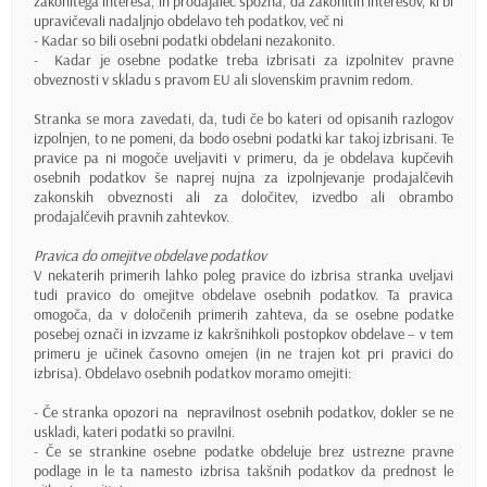
zakonitega interesa, in prodajalec spozna, da zakonitih interesov, ki bi
upravičevali nadaljnjo obdelavo teh podatkov, več ni
- Kadar so bili osebni podatki obdelani nezakonito.
- Kadar je osebne podatke treba izbrisati za izpolnitev pravne
obveznosti v skladu s pravom EU ali slovenskim pravnim redom.
Stranka se mora zavedati, da, tudi če bo kateri od opisanih razlogov
izpolnjen, to ne pomeni, da bodo osebni podatki kar takoj izbrisani. Te
pravice pa ni mogoče uveljaviti v primeru, da je obdelava kupčevih
osebnih podatkov še naprej nujna za izpolnjevanje prodajalčevih
zakonskih obveznosti ali za določitev, izvedbo ali obrambo
prodajalčevih pravnih zahtevkov.
Pravica do omejitve obdelave podatkov
V nekaterih primerih lahko poleg pravice do izbrisa stranka uveljavi
tudi pravico do omejitve obdelave osebnih podatkov. Ta pravica
omogoča, da v določenih primerih zahteva, da se osebne podatke
posebej označi in izvzame iz kakršnihkoli postopkov obdelave – v tem
primeru je učinek časovno omejen (in ne trajen kot pri pravici do
izbrisa). Obdelavo osebnih podatkov moramo omejiti:
- Če stranka opozori na nepravilnost osebnih podatkov, dokler se ne
uskladi, kateri podatki so pravilni.
- Če se strankine osebne podatke obdeluje brez ustrezne pravne
podlage in le ta namesto izbrisa takšnih podatkov da prednost le