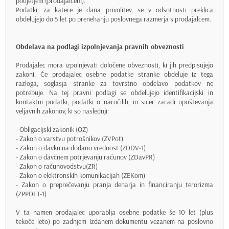
podjetjem (prodajalcem).
Podatki, za katere je dana privolitev, se v odsotnosti preklica
obdelujejo do 5 let po prenehanju poslovnega razmerja s prodajalcem.
Obdelava na podlagi izpolnjevanja pravnih obveznosti
Prodajalec mora izpolnjevati določene obveznosti, ki jih predpisujejo
zakoni. Če prodajalec osebne podatke stranke obdeluje iz tega
razloga, soglasja stranke za tovrstno obdelavo podatkov ne
potrebuje. Na tej pravni podlagi se obdelujejo identifikacijski in
kontaktni podatki, podatki o naročilih, in sicer zaradi upoštevanja
veljavnih zakonov, ki so naslednji:
- Obligacijski zakonik (OZ)
- Zakon o varstvu potrošnikov (ZVPot)
- Zakon o davku na dodano vrednost (ZDDV-1)
- Zakon o davčnem potrjevanju računov (ZDavPR)
- Zakon o računovodstvu(ZR)
- Zakon o elektronskih komunikacijah (ZEKom)
- Zakon o preprečevanju pranja denarja in financiranju terorizma
(ZPPDFT-1)
V ta namen prodajalec uporablja osebne podatke še 10 let (plus
tekoče leto) po zadnjem izdanem dokumentu vezanem na poslovno