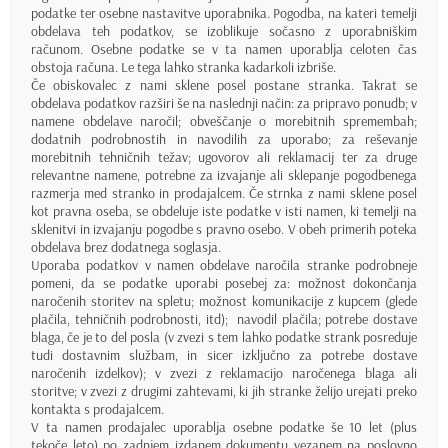
podatke ter osebne nastavitve uporabnika. Pogodba, na kateri temelji
obdelava teh podatkov, se izoblikuje sočasno z uporabniškim
računom. Osebne podatke se v ta namen uporablja celoten čas
obstoja računa. Le tega lahko stranka kadarkoli izbriše.
Če obiskovalec z nami sklene posel postane stranka. Takrat se
obdelava podatkov razširi še na naslednji način: za pripravo ponudb; v
namene obdelave naročil; obveščanje o morebitnih spremembah;
dodatnih podrobnostih in navodilih za uporabo; za reševanje
morebitnih tehničnih težav; ugovorov ali reklamacij ter za druge
relevantne namene, potrebne za izvajanje ali sklepanje pogodbenega
razmerja med stranko in prodajalcem. Če strnka z nami sklene posel
kot pravna oseba, se obdeluje iste podatke v isti namen, ki temelji na
sklenitvi in izvajanju pogodbe s pravno osebo. V obeh primerih poteka
obdelava brez dodatnega soglasja.
Uporaba podatkov v namen obdelave naročila stranke podrobneje
pomeni, da se podatke uporabi posebej za: možnost dokončanja
naročenih storitev na spletu; možnost komunikacije z kupcem (glede
plačila, tehničnih podrobnosti, itd); navodil plačila; potrebe dostave
blaga, če je to del posla (v zvezi s tem lahko podatke strank posreduje
tudi dostavnim službam, in sicer izključno za potrebe dostave
naročenih izdelkov); v zvezi z reklamacijo naročenega blaga ali
storitve; v zvezi z drugimi zahtevami, ki jih stranke želijo urejati preko
kontakta s prodajalcem.
V ta namen prodajalec uporablja osebne podatke še 10 let (plus
tekoče leto) po zadnjem izdanem dokumentu vezanem na poslovno