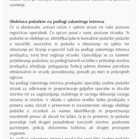
razmerje.
Obdelava podatkov na podlagi zakonitega interesa
Če si obiskovalec ustvari račun v spletni strani ter tako postane
registriran uporabnik. Če opravi posel z nami, postane stranka. Te
podatke se obdeluje za: identifikacijske in kontaktne podatke; podatke
o naročilih; nastavitve in podatke o obnašanju na spletu ter
obnašanje pri branju e-sporočil tudi na podlagi zakonitega interesa
prodajalca, torej brez soglasja stranke. Uporabljajo se za namene:
pridobivanja podatkov, na podlagi katerih se lahko v prihodnje storitve
prodajalca izboljšuje; prilagajanja funkcij spletne domene potrebam
obiskovalcev in strank; posredovanja ponudb po meri in prikrojenih
oglasov.
Na podlagi zakonitega interesa prodajalec uporablja osebne podatke
strank za odkrivanje in preprečevanje goljufive uporabe in zlorabe
storitev ter za zagotavljanja stabilnega in varnega delovanja našega
sistema in storitev. V skladu s splošno uredbo lahko prodajalec v
primeru suma zlorab v primernem in sorazmernem obsegu obdeluje
podatke o strankah za namen identifikacije in preprečevanja
morebitnih prevar ali zlorab ter lahko, če je to primerno, te podatke
posreduje tudi drugim ponudnikom tovrstnih storitev, poslovnim
partnerjem, policiji, državnemu tožilstvu ali drugim pristojnim
organom.
Na podlagi zakonitega interesa prodajalec uporablja osebne podatke