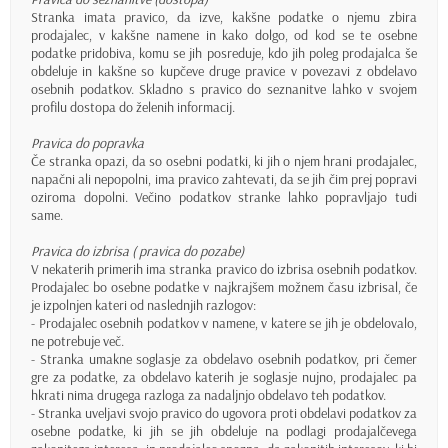
Stranka imata pravico, da izve, kakšne podatke o njemu zbira
prodajalec, v kakšne namene in kako dolgo, od kod se te osebne
podatke pridobiva, komu se jih posreduje, kdo jih poleg prodajalca še
obdeluje in kakšne so kupčeve druge pravice v povezavi z obdelavo
osebnih podatkov. Skladno s pravico do seznanitve lahko v svojem
profilu dostopa do želenih informacij.
Pravica do popravka
Če stranka opazi, da so osebni podatki, ki jih o njem hrani prodajalec,
napačni ali nepopolni, ima pravico zahtevati, da se jih čim prej popravi
oziroma dopolni. Večino podatkov stranke lahko popravljajo tudi
same.
Pravica do izbrisa ( pravica do pozabe)
V nekaterih primerih ima stranka pravico do izbrisa osebnih podatkov.
Prodajalec bo osebne podatke v najkrajšem možnem času izbrisal, če
je izpolnjen kateri od naslednjih razlogov:
- Prodajalec osebnih podatkov v namene, v katere se jih je obdelovalo,
ne potrebuje več.
- Stranka umakne soglasje za obdelavo osebnih podatkov, pri čemer
gre za podatke, za obdelavo katerih je soglasje nujno, prodajalec pa
hkrati nima drugega razloga za nadaljnjo obdelavo teh podatkov.
- Stranka uveljavi svojo pravico do ugovora proti obdelavi podatkov za
osebne podatke, ki jih se jih obdeluje na podlagi prodajalčevega