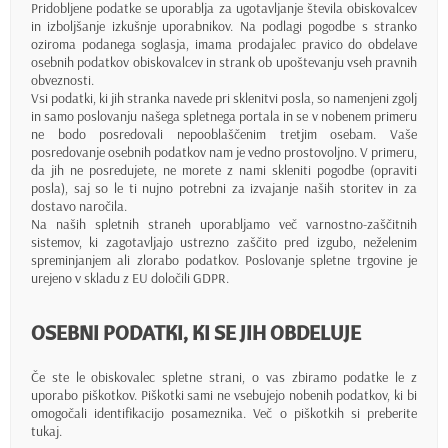
Pridobljene podatke se uporablja za ugotavljanje števila obiskovalcev
in izboljšanje izkušnje uporabnikov. Na podlagi pogodbe s stranko
oziroma podanega soglasja, imama prodajalec pravico do obdelave
osebnih podatkov obiskovalcev in strank ob upoštevanju vseh pravnih
obveznosti.
Vsi podatki, ki jih stranka navede pri sklenitvi posla, so namenjeni zgolj
in samo poslovanju našega spletnega portala in se v nobenem primeru
ne bodo posredovali nepooblaščenim tretjim osebam. Vaše
posredovanje osebnih podatkov nam je vedno prostovoljno. V primeru,
da jih ne posredujete, ne morete z nami skleniti pogodbe (opraviti
posla), saj so le ti nujno potrebni za izvajanje naših storitev in za
dostavo naročila.
Na naših spletnih straneh uporabljamo več varnostno-zaščitnih
sistemov, ki zagotavljajo ustrezno zaščito pred izgubo, neželenim
spreminjanjem ali zlorabo podatkov. Poslovanje spletne trgovine je
urejeno v skladu z EU določili GDPR.
OSEBNI PODATKI, KI SE JIH OBDELUJE
Če ste le obiskovalec spletne strani, o vas zbiramo podatke le z
uporabo piškotkov. Piškotki sami ne vsebujejo nobenih podatkov, ki bi
omogočali identifikacijo posameznika. Več o piškotkih si preberite
tukaj.